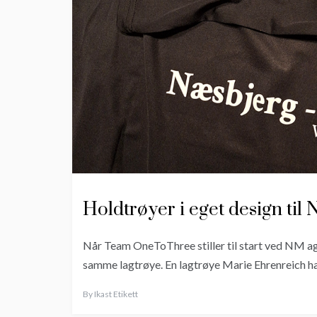
Holdtrøyer i eget design til N
Når Team OneToThree stiller til start ved NM agi
samme lagtrøye. En lagtrøye Marie Ehrenreich h
By
Ikast Etikett