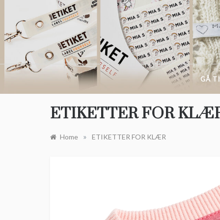
Skip
to
content
GÅ T
ETIKETTER FOR KLÆ
»
Home
ETIKETTER FOR KLÆR