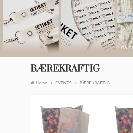
Skip
to
content
GÅ T
BÆREKRAFTIG
»
»
Home
EVENTS
BÆREKRAFTIG