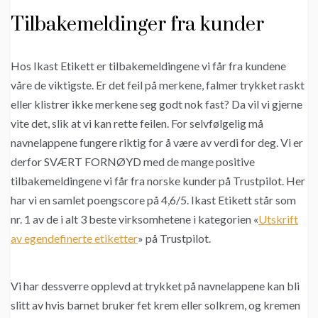
Tilbakemeldinger fra kunder
Hos Ikast Etikett er tilbakemeldingene vi får fra kundene
våre de viktigste. Er det feil på merkene, falmer trykket raskt
eller klistrer ikke merkene seg godt nok fast? Da vil vi gjerne
vite det, slik at vi kan rette feilen. For selvfølgelig må
navnelappene fungere riktig for å være av verdi for deg. Vi er
derfor SVÆRT FORNØYD med de mange positive
tilbakemeldingene vi får fra norske kunder på Trustpilot. Her
har vi en samlet poengscore på 4,6/5. Ikast Etikett står som
nr. 1 av de i alt 3 beste virksomhetene i kategorien «
Utskrift
av egendefinerte etiketter
» på Trustpilot.
Vi har dessverre opplevd at trykket på navnelappene kan bli
slitt av hvis barnet bruker fet krem eller solkrem, og kremen