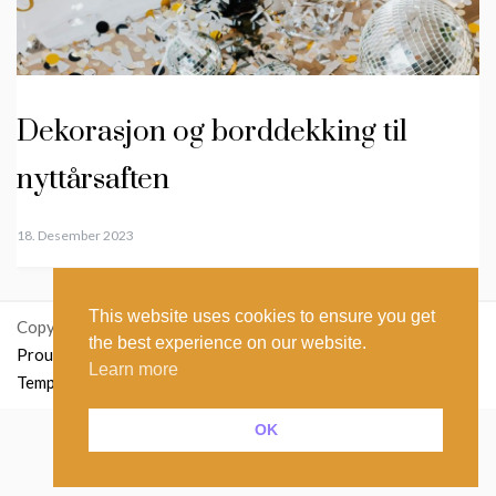
Dekorasjon og borddekking til
nyttårsaften
18. Desember 2023
This website uses cookies to ensure you get
Copyright: ikastetikett.no
the best experience on our website.
Proudly powered by WordPress
|
Theme: Polite Grid by
Learn more
Template Sell
.
OK
Norsk bokmål
Nederlands
(
Nederlandsk
)