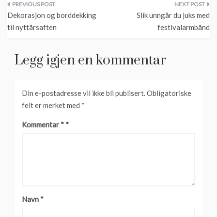
Innleggsnavigasjon
Dekorasjon og borddekking
Slik unngår du juks med
til nyttårsaften
festivalarmbånd
Legg igjen en kommentar
Din e-postadresse vil ikke bli publisert.
Obligatoriske
felt er merket med
*
Kommentar
*
Navn
*