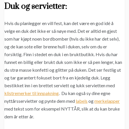
Duk og servietter:
Hvis du planlegger en vill fest, kan det være en god idé å
velge en duk det ikke er så nøye med. Det er alltid en gjest
som har kjøpt noen bordbomber (hvis du ikke har det selv),
og de kan sote eller brenne hull i duken, selv om du er
forsiktig. Finn i stedet en duk i en bruktbutikk. Hvis du har
funnet en billig eller brukt duk som ikke er så pen lenger, kan
du strø masse konfetti og glitter på duken. Det ser festlig ut
og tar garantert fokuset bort fra en kjedelig duk. Legg
bestikket inn i en brettet serviett og lukk servietten med
klistremerker til innpakning
. Du kan også sy dine egne
nyttårsservietter og pynte dem med
labels
og
merkelapper
med tekst som for eksempel NYTTÅR, slik at du kan bruke
dem år etter år.