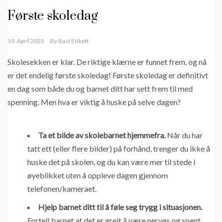
Første skoledag
19. April 2023
By
Ikast Etikett
Skolesekken er klar. De riktige klærne er funnet frem, og nå
er det endelig første skoledag! Første skoledag er definitivt
en dag som både du og barnet ditt har sett frem til med
spenning. Men hva er viktig å huske på selve dagen?
Ta et bilde av skolebarnet hjemmefra.
Når du har
tatt ett (eller flere bilder) på forhånd, trenger du ikke å
huske det på skolen, og du kan være mer til stede i
øyeblikket uten å oppleve dagen gjennom
telefonen/kameraet.
Hjelp barnet ditt til å føle seg trygg i situasjonen.
Fortell barnet at det er greit å være nervøs og spent.