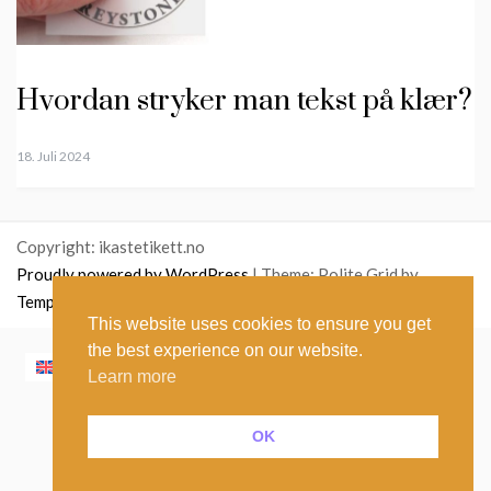
Hvordan stryker man tekst på klær?
18. Juli 2024
Copyright: ikastetikett.no
Proudly powered by WordPress
|
Theme: Polite Grid by
Template Sell
.
This website uses cookies to ensure you get
the best experience on our website.
English
(
Engelsk
)
Norsk bokmål
Polski
(
Polsk
)
Learn more
Nederlands
(
Nederlandsk
)
Suomi
(
Finsk
)
Français
(
Fransk
)
Íslenska
(
Islandsk
)
OK
Italiano
(
Italiensk
)
Español
(
Spansk
)