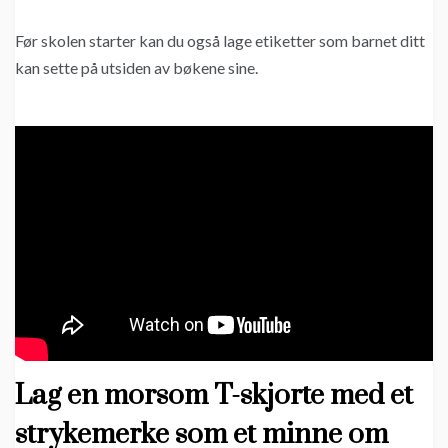
Før skolen starter kan du også lage etiketter som barnet ditt
kan sette på utsiden av bøkene sine.
Lag en morsom T-skjorte med et
strykemerke som et minne om