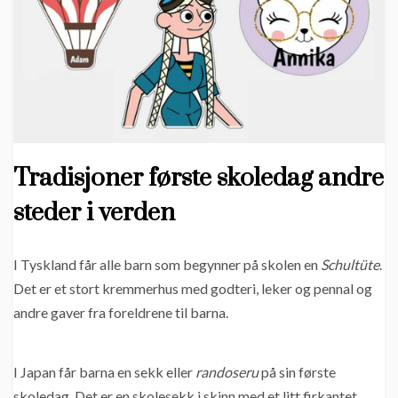
Tradisjoner første skoledag andre
steder i verden
I Tyskland får alle barn som begynner på skolen en
Schultüte
.
Det er et stort kremmerhus med godteri, leker og pennal og
andre gaver fra foreldrene til barna.
I Japan får barna en sekk eller
randoseru
på sin første
skoledag. Det er en skolesekk i skinn med et litt firkantet