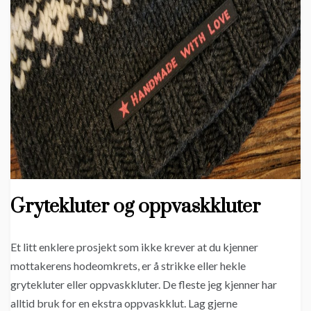
Grytekluter og oppvaskkluter
Et litt enklere prosjekt som ikke krever at du kjenner
mottakerens hodeomkrets, er å strikke eller hekle
grytekluter eller oppvaskkluter. De fleste jeg kjenner har
alltid bruk for en ekstra oppvaskklut. Lag gjerne