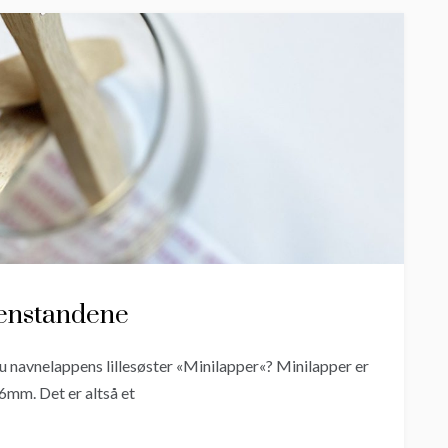
jenstandene
du navnelappens lillesøster «Minilapper«? Minilapper er
6mm. Det er altså et